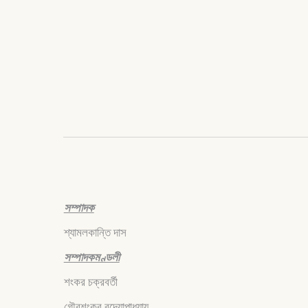
সম্পাদক
শ্যামলকান্তি দাস
সম্পাদকমণ্ডলী
শংকর চক্রবর্তী
গৌরশংকর বন্দ্যোপাধ্যায়