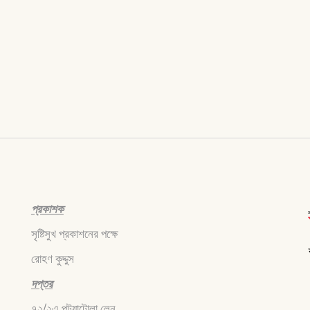
প্রকাশক
সৃষ্টিসুখ প্রকাশনের পক্ষে
রোহণ কুদ্দুস
দপ্তর
৭২/২এ পটুয়াটোলা লেন