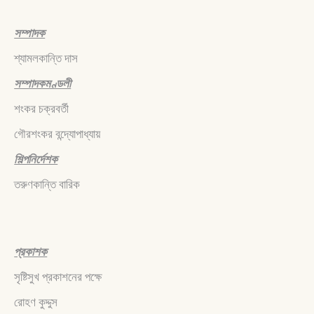
সম্পাদক
শ্যামলকান্তি দাস
সম্পাদকমণ্ডলী
শংকর চক্রবর্তী
গৌরশংকর বন্দ্যোপাধ্যায়
শিল্পনির্দেশক
তরুণকান্তি বারিক
প্রকাশক
সৃষ্টিসুখ প্রকাশনের পক্ষে
রোহণ কুদ্দুস