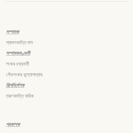
সম্পাদক
শ্যামলকান্তি দাস
সম্পাদকমণ্ডলী
শংকর চক্রবর্তী
গৌরশংকর বন্দ্যোপাধ্যায়
শিল্পনির্দেশক
তরুণকান্তি বারিক
প্রকাশক