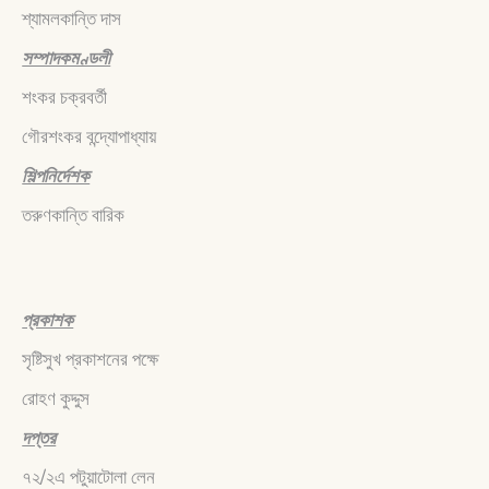
শ্যামলকান্তি দাস
সম্পাদকমণ্ডলী
শংকর চক্রবর্তী
গৌরশংকর বন্দ্যোপাধ্যায়
শিল্পনির্দেশক
তরুণকান্তি বারিক
প্রকাশক
সৃষ্টিসুখ প্রকাশনের পক্ষে
রোহণ কুদ্দুস
দপ্তর
৭২/২এ পটুয়াটোলা লেন